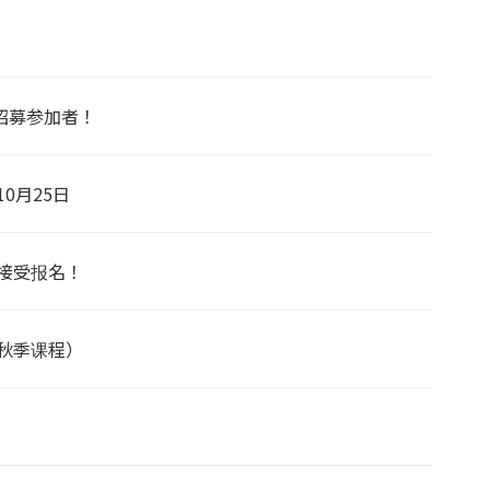
招募参加者！
0月25日
始接受报名！
（秋季课程）