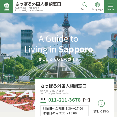
さっぽろ外国人相談窓口
SAPPORO HELP DESK
Search
Language
Menu
for Foreign Residents
A Guide to
Living in
Sapporo
さっぽろくらしのガイド
さっぽろ外国人相談窓口
SAPPORO HELP DESK
for Foreign Residents
011-211-3678
TEL
月曜日〜金曜日 9:30〜17:00
詳しく見る
水曜日のみ 9:30〜19:00