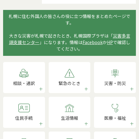
札幌に住む外国人の皆さんの役に立つ情報をまとめたページで
す。
大きな災害が札幌で起きたとき、札幌国際プラザは「
災害多言
語支援センター
」になります。情報は
Facebook
か
HP
で確認し
てください。
相談・通訳
緊急のとき
災害・防災
住民手続
生活情報
医療・福祉