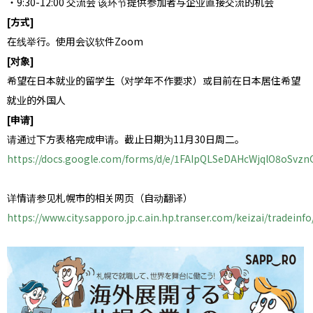
・9:30-12:00 交流会 该环节提供参加者与企业直接交流的机会
[方式]
在线举行。使用会议软件Zoom
[对象]
希望在日本就业的留学生（对学年不作要求）或目前在日本居住希望
就业的外国人
[申请]
请通过下方表格完成申请。截止日期为11月30日周二。
https://docs.google.com/forms/d/e/1FAIpQLSeDAHcWjqlO8oSv
详情请参见札幌市的相关网页（自动翻译）
https://www.city.sapporo.jp.c.ain.hp.transer.com/keizai/tradeinfo