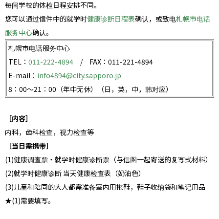
每间学校的体检日程安排不同。
您可以通过信件中的就学时
健康诊断日程表
确认，或致电
札幌市电话
服务中心
确认。
札幌市电话服务中心
TEL：
011-222-4894
/ FAX：011-221-4894
E-mail：
info4894@city.sapporo.jp
8：00～21：00（年中无休）（日，英，中，韩对应）
［内容］
内科，齿科检查，视力检查等
［当日需携带］
(1)健康调查票・就学时健康诊断票（与信函一起寄送的复写式材料）
(2)就学时健康诊断 当天健康检查表（奶油色）
(3)儿童和陪同的大人都需准备室内用拖鞋，鞋子收纳袋和笔记用品
★(1)需要填写。