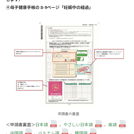
④母子健康手帳の 8-9ページ「妊娠中の経過」
申請書の裏面
＜申請書裏面＞
日本語
、
やさしい日本語
、
英語
、
中国語
、
ベトナム語
、
韓国語