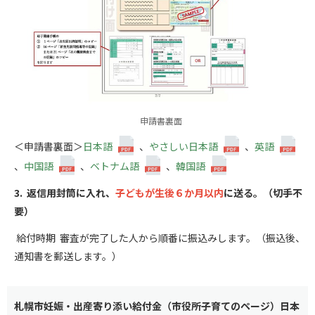
申請書裏面
＜申請書裏面＞
日本語
、
やさしい日本語
、
英語
、
中国語
、
ベトナム語
、
韓国語
3. 返信用封筒に入れ、
子どもが生後６か月以内
に送る。（切手不
要）
給付時期 審査が完了した人から順番に振込みします。（振込後、
通知書を郵送します。）
札幌市妊娠・出産寄り添い給付金（市役所子育てのページ）日本