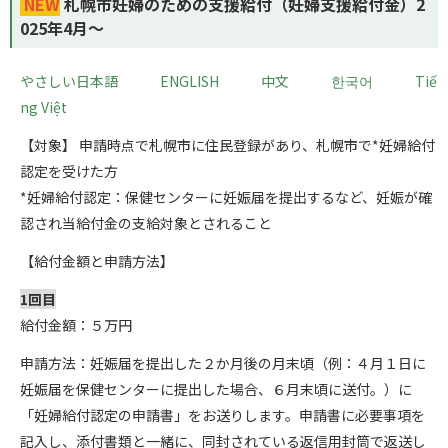
NEW
札幌市妊婦のための支援給付（妊婦支援給付金）2
025年4月～
やさしい日本語
ENGLISH
中文
한국어
Tiế
ng Việt
【対象】 申請時点で札幌市に住民登録があり、札幌市で*妊婦給付
認定を受けた方
*妊婦給付認定：保健センターに妊娠届を提出するなど、妊娠が確
認され当給付金の支給対象とされること
【給付金額と申請方法】
1回目
給付金額：５万円
申請方法：妊娠届を提出した２か月後の月末頃（例：４月１日に
妊娠届を保健センターに提出した場合、６月末頃に送付。）に
「妊婦給付認定の申請書」をお送りします。申請書に必要事項を
記入し、添付書類と一緒に、同封されている返信用封筒で返送し