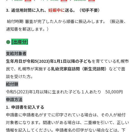
3. 返信用封筒に入れ、
妊娠中に
送る。（切手不要）
給付時期 審査が完了した人から順番に振込みします。（振込後、
通知書を郵送します。）
[出産分]
支給対象者
生年月日が令和5(2023)年1月1日以降の子ども
を育てている札幌市
民で、札幌市が実施する
乳幼児家庭訪問（新生児訪問）
などで面
談を受けた方。
給付額
令和5(2023)年1月以降に生まれた子ども１人あたり 50,000円
申請方法
1. 申請書を記入する
申請書に申請者名がすでに印字されている場合は、その人が給付
対象者になります。間違いがある場合は、二重線を引いて、正しい
情報を記入してください。申請者名の印字がない場合などは、下