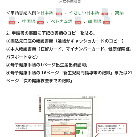
出産分申請書
＜申請書記入例＞
日本語
、
やさしい日本語
、
英語
、
中国語
、
ベトナム語
、
韓国語
2. 申請書の裏面に下記の書類のコピーを貼る。
①振込先口座の確認書類（通帳かキャッシュカードのコピー）
②本人確認書類（在留カード、マイナンバーカード、健康保険証、
パスポートなど）
③母子健康手帳の1ページ出生届出済証明」
④母子健康手帳の 16ページ「新生児訪問指導等の記録」または21
ページ「次の健康検査までの記録」