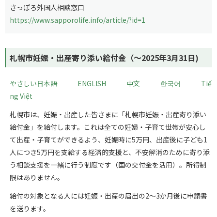
さっぽろ外国人相談窓口
https://www.sapporolife.info/article/?id=1
札幌市妊娠・出産寄り添い
給付金（～2025年3月31日)
やさしい日本語
ENGLISH
中文
한국어
Tiế
ng Việt
札幌市は、妊娠・出産した皆さまに「札幌市妊娠・出産寄り添い
給付金」を給付します。これは全ての妊婦・子育て世帯が安心し
て出産・子育てができるよう、妊娠時に5万円、出産後に子ども1
人につき5万円を支給する経済的支援と、不安解消のために寄り添
う相談支援を一緒に行う制度です（国の交付金を活用）。所得制
限はありません。
給付の対象となる人には妊娠・出産の届出の2～3か月後に申請書
を送ります。