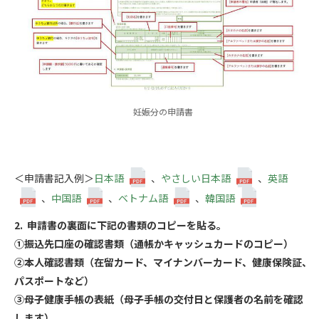
妊娠分の申請書
＜申請書記入例＞
日本語
、
やさしい日本語
、
英語
、
中国語
、
ベトナム語
、
韓国語
2. 申請書の裏面に下記の書類のコピーを貼る。
①振込先口座の確認書類（通帳かキャッシュカードのコピー）
②本人確認書類（在留カード、マイナンバーカード、健康保険証、
パスポートなど）
③母子健康手帳の表紙（母子手帳の交付日と保護者の名前を確認
します）