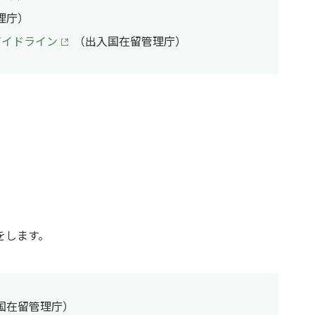
理庁）
ガイドライン
（出入国在留管理庁）
をします。
国在留管理庁）