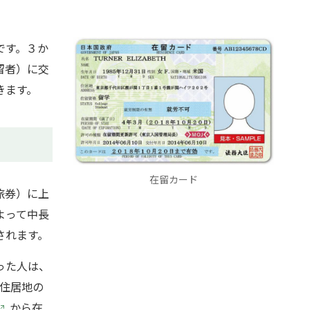
です。３か
留者）に交
きます。
在留カード
旅券）に上
よって中長
されます。
った人は、
住居地の
から在