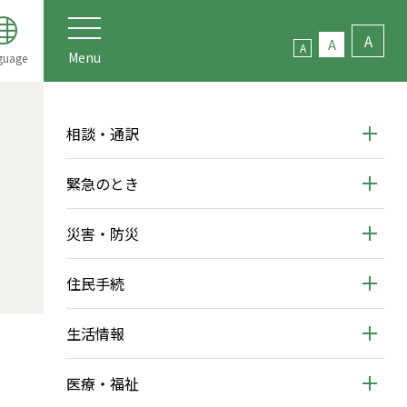
A
A
A
Menu
guage
相談・通訳
緊急のとき
災害・防災
住民手続
生活情報
医療・福祉