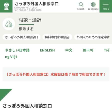
さっぽろ外国人相談窓口
SAPPORO HELP DESK
Search
Language
Menu
for Foreign Residents
相談・通訳
相談する
さっぽろ外国人相談窓口
無料専門家相談会
外国人のための確定申告
やさしい日本語
ENGLISH
中文
한국어
Tiế
ng Việt
【さっぽろ外国人相談窓口】水曜日は夜７時まで相談できます！
さっぽろ外国人相談窓口