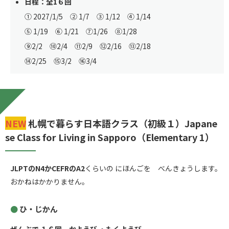
日程：全1６回
① 2027/1/5 ② 1/7 ③ 1/12 ④ 1/14
⑤ 1/19 ⑥ 1/21 ⑦1/26 ⑧1/28
⑨2/2 ⑩2/4 ⑪2/9 ⑫2/16 ⑬2/18
⑭2/25 ⑮3/2 ⑯3/4
NEW
札幌で暮らす日本語クラス（初級１）Japane
se Class for Living in Sapporo（Elementary 1）
JLPTのN4かCEFRのA2
くらいの にほんごを べんきょうします。
おかねはかかりません。
ひ・じかん