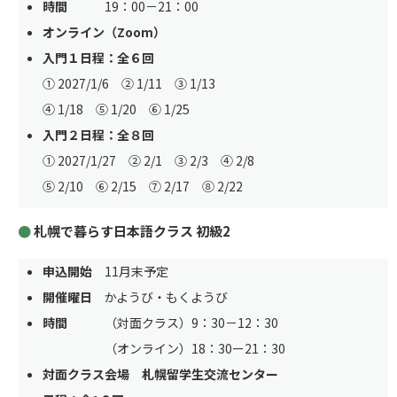
時間
19：00－21：00
オンライン（Zoom）
入門１日程：全６回
① 2027/1/6 ② 1/11 ③ 1/13
④ 1/18 ⑤ 1/20 ⑥ 1/25
入門２日程：全８回
① 2027/1/27 ② 2/1 ③ 2/3 ④ 2/8
⑤ 2/10 ⑥ 2/15 ⑦ 2/17 ⑧ 2/22
札幌で暮らす日本語クラス 初級2
申込開始
11月末予定
開催曜日
かようび・もくようび
時間
（対面クラス）9：30－12：30
（オンライン）18：30ー21：30
対面クラス会場 札幌留学生交流センター