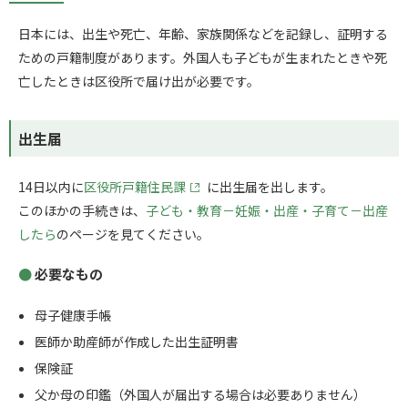
日本には、出生や死亡、年齢、家族関係などを記録し、証明する
ための戸籍制度があります。外国人も子どもが生まれたときや死
亡したときは区役所で届け出が必要です。
出生届
14日以内に
区役所戸籍住民課
に出生届を出します。
このほかの手続きは、
子ども・教育－妊娠・出産・子育て－出産
したら
のページを見てください。
必要なもの
母子健康手帳
医師か助産師が作成した出生証明書
保険証
父か母の印鑑（外国人が届出する場合は必要ありません）