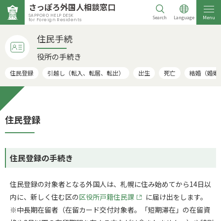
さっぽろ外国人相談窓口
SAPPORO HELP DESK
Search
Language
Menu
for Foreign Residents
住民手続
役所の手続き
住民登録
引越し（転入、転居、転出）
出生
死亡
結婚（婚姻
住民登録
住民登録の手続き
住民登録の対象者となる外国人は、札幌に住み始めてから14日以
内に、新しく住む区の
区役所戸籍住民課
に届け出をします。
※中長期在留者（在留カード交付対象者。「短期滞在」の在留資