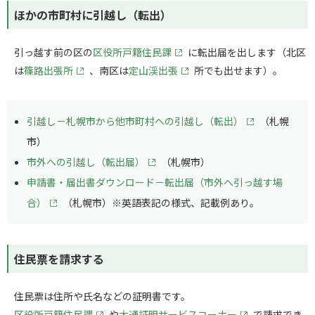
ほかの市町村に引越し（転出）
引っ越す前の区の
区役所戸籍住民課
に転出届を出します（北区
は
篠路出張所
、南区は
定山渓出張
所でも出せます）。
引越し－札幌市から他市町村への引越し（転出）
（札幌
市）
市外への引越し（転出届）
（札幌市）
申請書・届出書ダウンロード－転出届（市外へ引っ越す場
合）
（札幌市）※英語表記の様式、記載例あり。
住民票を請求する
住民票は住所や氏名などの証明書です。
区役所戸籍住民課
や
大通証明サービスコーナー
で請求でき