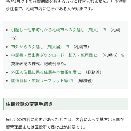
格や3月以下の在留期間を有する方などは含まれません。）や特別
永住者で、札幌市内に住所がある人が対象です。
引越し－他市町村から札幌市への引越し（転入）
（札幌
市）
市外からの引越し（転入届）
（札幌市）
申請書・届出書ダウンロード－転入・転居届
（札幌市）※
英語表記の様式、記載例あり。
外国人住民に係る住民基本台帳制度
（総務省）
関係資料・広報リーフレット等
（総務省）
住民登録の変更手続き
届け出の内容に変更があったときは、内容によって地方出入国在
留管理局または区役所で届け出が必要です。