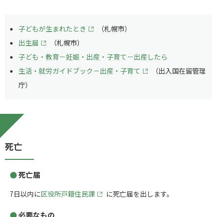
子どもが生まれたとき
（札幌市）
出生届
（札幌市）
子ども・教育－妊娠・出産・子育て－出産したら
生活・就労ガイドブック－出産・子育て
（出入国在留管理
庁）
死亡
死亡届
7日以内に
区役所戸籍住民課
に死亡届を出します。
必要なもの