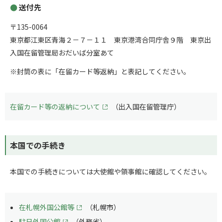
送付先
〒135-0064
東京都江東区青海２－７－１１ 東京港湾合同庁舎９階 東京出
入国在留管理局おだいば分室あて
※封筒の表に「在留カード等返納」と表記してください。
在留カード等の返納について
（出入国在留管理庁）
本国での手続き
本国での手続きについては大使館や領事館に確認してください。
在札幌外国公館等
（札幌市）
駐日外国公館
（外務省）