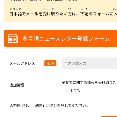
にほんご
う
と
かた
かき
にゅ
日本語
でメールを
受
け
取
りたい
方
は、
下記
のフォームに
多言語ニュースレター登録フォーム
メールアドレス
必須
子育てに関する情報を受け取りた
追加情報
子育て
入力終了後、「送信」ボタンを押してください。