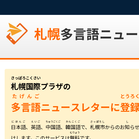
札幌
多言語ニュー
さっぽろこくさい
札幌国際
プラザの
たげんご
とうろ
多言語
ニュースレターに
登
にほんご
えいご
ちゅうごくご
かんこくご
さっぽろし
し
日本語
、
英語
、
中国語
、
韓国語
で、
札幌市
からのお
知
ら
むりょう
けします。このサービスは
無料
です。