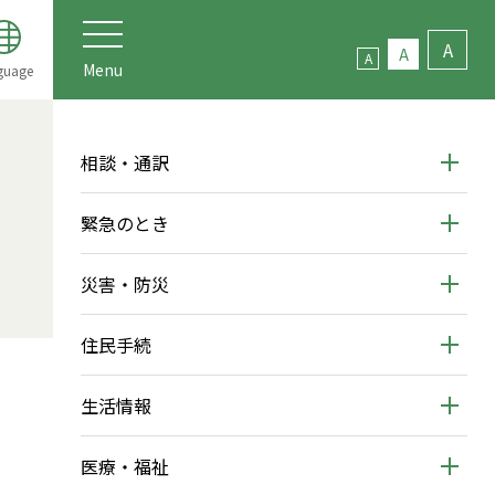
A
A
A
Menu
guage
相談・通訳
緊急のとき
災害・防災
住民手続
生活情報
医療・福祉