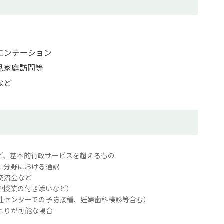
エンテーション
児家庭訪問等
など
ど、基本的行政サービスを超えるもの
た分野における通訳
交流会など
や授業の付き添いなど）
健センターでの予防接種、妊婦歯科検診等含む）
とりが可能な場合