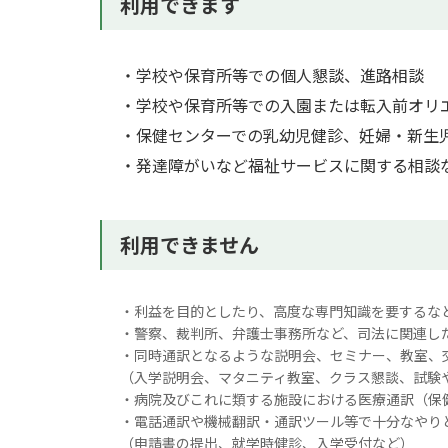
利用できます
・学校や保育所等での個人懇談、進路相談
・学校や保育所等での入園または転入前オリ
・保健センターでの乳幼児健診、妊婦・新生
・発達障がいなど福祉サービスに関する相談
利用できません
・利益を目的としたり、高度な専門知識を要するな
・警察、裁判所、弁護士事務所など、司法に関連し
・同時通訳となるような説明会、セミナー、教室、
（入学説明会、マタニティ教室、クラス懇談、試験
・病院及びこれに類する施設における医療通訳（保
・電話通訳や機械翻訳・通訳ツール等で十分なやり
（申請書の提出、就学時健診、入学受付など）