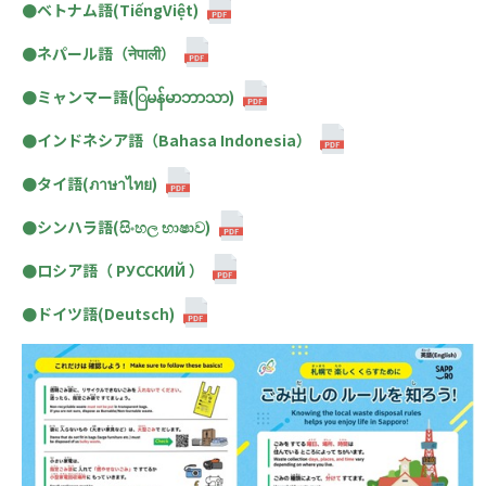
●ベトナム語(TiếngViệt)
●ネパール語（नेपाली）
●ミャンマー語(ြမန်မာဘာသာ)
●インドネシア語（Bahasa Indonesia）
●タイ語(ภาษาไทย)
●シンハラ語(සිංහල භාෂාව)
●ロシア語（ РУССКИЙ ）
●ドイツ語(Deutsch)