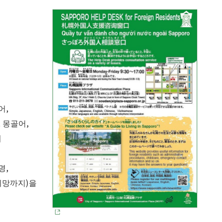
어
어,
 몽골어,
어
명,
희망까지)을