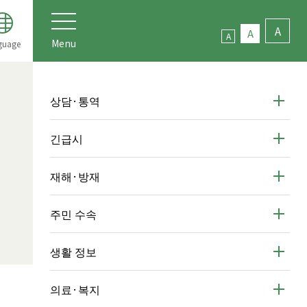
A
A
A
Menu
guage
상담·통역
긴급시
재해·방재
주민 수속
생활 정보
의료·복지