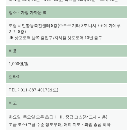
장소ㆍ가장 가까운 역
도립 시민활동촉진센터 8층(주오구 기타 2조 니시 7초메 가데루
2·7 8층)
JR 삿포로역 남쪽 출입구/지하철 삿포로역 10번 출구
비용
1,000엔/월
연락처
TEL：011-887-4017(엔도)
비고
화요일·목요일 모두 초급Ⅰ·Ⅱ, 중급 코스(각 교재 사용)
고급 코스(고급 수준 정도부터, 어휘 지도ㆍ과업 중심 회화