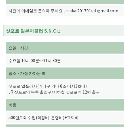
사전에 이메일로 문의해 주세요. jcsakai201701(at)gmail.com
삿포로 일본어클럽 S.N.C
요일ㆍ시간
수요일 10시 00분～11시 30분
장소ㆍ가장 가까운 역
삿포로 엘플라자(기타구 기타 8조 니시3초메)
JR 삿포로역 북쪽 출입구/지하철 삿포로역 12번 출구
비용
500엔/1회 수업(회장비·운영비)+교재비