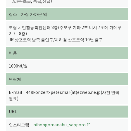
（입문-초급, 중급,상급）
장소ㆍ가장 가까운 역
도립 시민활동촉진센터 8층(주오구 기타 2조 니시 7초메 가데루
2·7 8층)
JR 삿포로역 남쪽 출입구/지하철 삿포로역 10번 출구
비용
1000엔/월
연락처
E-mail：448konzert-peter.mar(at)ezweb.ne.jp(사전 연락
필요)
URL
인스타그램
nihongomanabu_sapporo