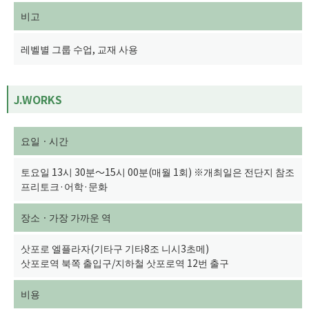
비고
레벨별 그룹 수업, 교재 사용
J.WORKS
요일ㆍ시간
토요일 13시 30분～15시 00분(매월 1회) ※개최일은 전단지 참조
프리토크·어학·문화
장소ㆍ가장 가까운 역
삿포로 엘플라자(기타구 기타8조 니시3초메)
삿포로역 북쪽 출입구/지하철 삿포로역 12번 출구
비용