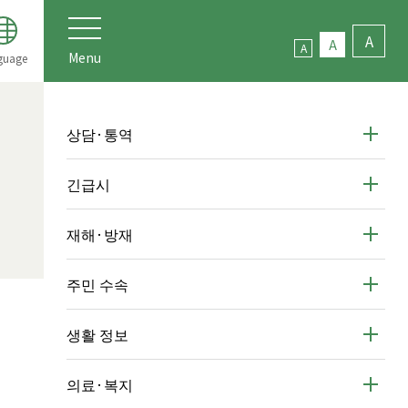
A
A
A
Menu
guage
상담·통역
긴급시
재해·방재
주민 수속
생활 정보
의료·복지