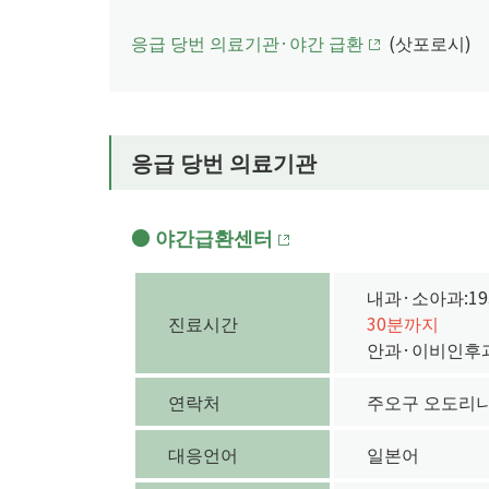
응급 당번 의료기관·야간 급환
(삿포로시)
응급 당번 의료기관
야간급환센터
내과·소아과:19
진료시간
30분까지
안과·이비인후과:
연락처
주오구 오도리니시 
대응언어
일본어