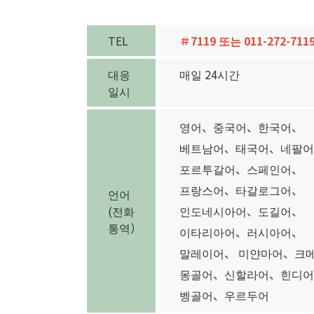
TEL
＃7119 또는 011-272-711
대응
매일 24시간
일시
영어、중국어、한국어、
베트남어、태국어、네팔어
포르투갈어、스페인어、
프랑스어、타갈로그어、
언어
(전화
인도네시아어、도길어、
통역）
이타리아어、러시아어、
말레이어、 미얀마어、크메
몽골어、신할라어、힌디어
벵골어、우르두어