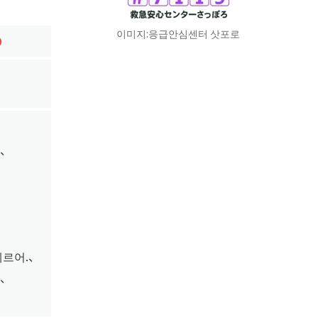
이미지:응급안심센터 삿포로
9
、
르어.、
、