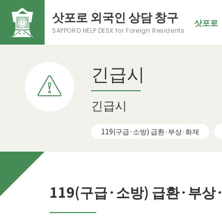
삿포로 외국인 상담 창구
삿포로
SAPPORO HELP DESK
for Foreign Residents
긴급시
긴급시
119(구급·소방) 급환·부상·화재
119(구급·소방) 급환·부상