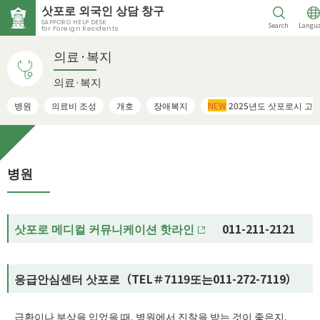
삿포로 외국인 상담 창구
SAPPORO HELP DESK
Search
Langu
for Foreign Residents
의료·복지
의료·복지
병원
의료비 조성
개호
장애복지
NEW
2025년도 삿포로시 고
병원
삿포로 메디컬 커뮤니케이션 핫라인
011-211-2121
응급안심센터 삿포로（TEL＃7119또는011-272-7119）
급환이나 부상을 입었을 때, 병원에서 진찰을 받는 것이 좋은지,