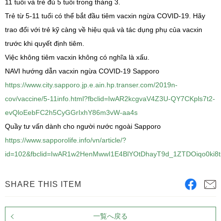
11 tuổi và trẻ đủ 5 tuổi trong tháng 3.
Trẻ từ 5-11 tuổi có thể bắt đầu tiêm vacxin ngừa COVID-19. Hãy
trao đổi với trẻ kỹ càng về hiệu quả và tác dụng phụ của vacxin
trước khi quyết định tiêm.
Việc không tiêm vacxin không có nghĩa là xấu.
NAVI hướng dẫn vacxin ngừa COVID-19 Sapporo
https://www.city.sapporo.jp.e.ain.hp.transer.com/2019n-
cov/vaccine/5-11info.html?fbclid=IwAR2kcgvaV4Z3U-QY7CKpls7t2-
evQloEebFC2h5CyGGrIxhY86m3vW-aa4s
Quầy tư vấn dành cho người nước ngoài Sapporo
https://www.sapporolife.info/vn/article/?
id=102&fbclid=IwAR1w2HenMwwI1E4BlYOtDhayT9d_1ZTDOiqo0ki8
SHARE THIS ITEM
一覧へ戻る