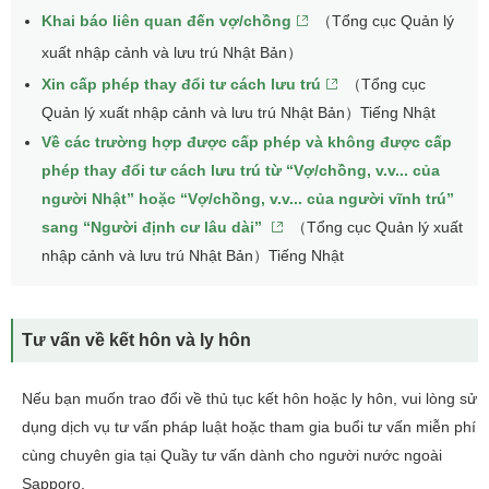
Khai báo liên quan đến vợ/chồng
（Tổng cục Quản lý
xuất nhập cảnh và lưu trú Nhật Bản）
Xin cấp phép thay đổi tư cách lưu trú
（Tổng cục
Quản lý xuất nhập cảnh và lưu trú Nhật Bản）Tiếng Nhật
Về các trường hợp được cấp phép và không được cấp
phép thay đổi tư cách lưu trú từ “Vợ/chồng, v.v... của
người Nhật” hoặc “Vợ/chồng, v.v... của người vĩnh trú”
sang “Người định cư lâu dài”
（Tổng cục Quản lý xuất
nhập cảnh và lưu trú Nhật Bản）Tiếng Nhật
Tư vấn về kết hôn và ly hôn
Nếu bạn muốn trao đổi ​​về thủ tục kết hôn hoặc ly hôn, vui lòng sử
dụng dịch vụ tư vấn pháp luật hoặc tham gia buổi tư vấn miễn phí
cùng chuyên gia tại Quầy tư vấn dành cho người nước ngoài
Sapporo.