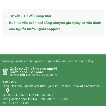
Tư vấn - Tư vấn pháp luật
Buổi tư vấn miễn phí cùng chuyên gia-Quầy tư vấn dành
cho người nước ngoài Sapporo
Vui lòng trao đổi với chúng tôi khi bạn có thắc mắc, vấn đề hoặc lo lắng.
Quầy tư vấn dành cho người
nước ngoài Sapporo
SAPPORO HELP DESK for Foreign Residents
〒060-0001
Tầng 3 tòa nhà Sapporo MN, Kita 1-jo Nishi 3-chome, Chuo-ku, Sapporo-shi
TEL
011-211-3678
FAX 011-232-3833
Thời gian tiếp nhận thứ Hai ~ thứ Sáu 9:30 ~ 17:00
Thứ Tư 9:30 ~ 19:00