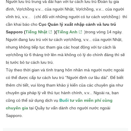
Người lưu trú trung và dài hạn với tư cách lưu trú Đoàn tụ gia
đình, Vợ/chồng v.v... của người Nhật, Vợ/chồng, v.v... của người
vĩnh trú, v.v... （chỉ đối với những người có tư cách vợ/chồng）thì
cần khai báo cho
Cục Quản lý xuất nhập cảnh và lưu trú
Sapporo (
Tiếng Nhật
)(
Tiếng Anh
)trong vòng 14 ngày.
Người đang lưu trú với tư cách vợ/chồng, v.v... của người Nhật,
nhưng không tiếp tục tham gia các hoạt động với tư cách là
vợ/chồng từ 6 tháng trở lên mà không có lý do chính đáng thì sẽ
bị tước bỏ tư cách lưu trú.
Tùy theo thời gian và tình trạng hôn nhân mà người nước ngoài
có thể được cấp tư cách lưu trú “Người định cư lâu dài”. Để biết
thêm chi tiết, vui lòng tham khảo ý kiến ​​của các chuyên gia như
chuyên gia pháp lý về thủ tục hành chính, v.v... Ngoài ra, bạn
cũng có thể sử dụng dịch vụ
B
uổi
tư vấn miễn phí cùng
chuyên gia
tại Quầy tư vấn dành cho người nước ngoài
Sapporo.