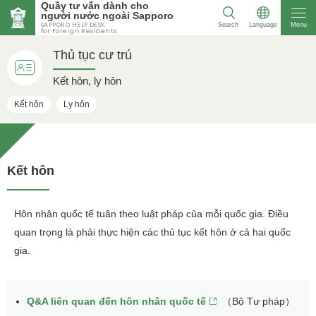
Quầy tư vấn dành cho
người nước ngoài Sapporo
SAPPORO HELP DESK
Search
Language
Menu
for Foreign Residents
Thủ tục cư trú
Kết hôn, ly hôn
Kết hôn
Ly hôn
Kết hôn
Hôn nhân quốc tế tuân theo luật pháp của mỗi quốc gia. Điều
quan trọng là phải thực hiện các thủ tục kết hôn ở cả hai quốc
gia.
Q&A liên quan đến hôn nhân quốc tế
（Bộ Tư pháp）