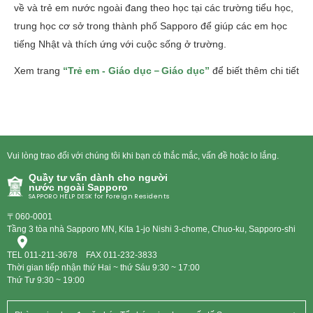
về và trẻ em nước ngoài đang theo học tại các trường tiểu học,
trung học cơ sở trong thành phố Sapporo để giúp các em học
tiếng Nhật và thích ứng với cuộc sống ở trường.
Xem trang
“Trẻ em - Giáo dục－Giáo dục”
để biết thêm chi tiết
Vui lòng trao đổi với chúng tôi khi bạn có thắc mắc, vấn đề hoặc lo lắng.
Quầy tư vấn dành cho người
nước ngoài Sapporo
SAPPORO HELP DESK for Foreign Residents
〒060-0001
Tầng 3 tòa nhà Sapporo MN, Kita 1-jo Nishi 3-chome, Chuo-ku, Sapporo-shi
TEL
011-211-3678
FAX 011-232-3833
Thời gian tiếp nhận thứ Hai ~ thứ Sáu 9:30 ~ 17:00
Thứ Tư 9:30 ~ 19:00