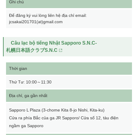
Ghi chú
Để đăng ký vui lòng liên hệ địa chỉ email:
jcsakai201701(at)gmail.com
Câu lạc bộ tiếng Nhật Sapporo S.N.C-
札幌日本語クラブS.N.C
Thời gian
Thứ Tư: 10:00～11:30
Địa chỉ, ga gần nhất
Sapporo L Plaza (3-chome Kita 8-jo Nishi, Kita-ku)
Cửa ra phía Bắc của ga JR Sapporo/ Cửa số 12, tàu điện
ngầm ga Sapporo