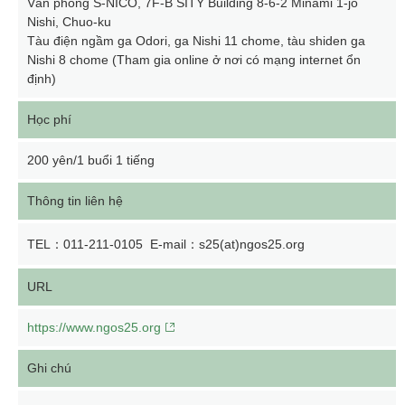
Văn phòng S-NICO, 7F-B SITY Building 8-6-2 Minami 1-jo
Nishi, Chuo-ku
Tàu điện ngầm ga Odori, ga Nishi 11 chome, tàu shiden ga
Nishi 8 chome (Tham gia online ở nơi có mạng internet ổn
định)
Học phí
200 yên/1 buổi 1 tiếng
Thông tin liên hệ
TEL：011-211-0105 E-mail：s25(at)ngos25.org
URL
https://www.ngos25.org
Ghi chú