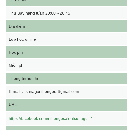
Thời gian
Thứ Bảy hàng tuần 20:00～20:45
Địa điểm
Lớp học online
Học phí
Miễn phí
Thông tin liên hệ
E-mail：tsunagunihongo(at)gmail.com
URL
https://facebook.com/nihongosalontsunagu