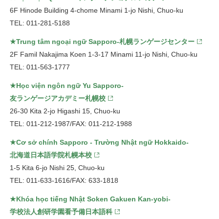
6F Hinode Building 4-chome Minami 1-jo Nishi, Chuo-ku
TEL: 011-281-5188
★Trung tâm ngoại ngữ Sapporo-札幌ランゲージセンター
2F Famil Nakajima Koen 1-3-17 Minami 11-jo Nishi, Chuo-ku
TEL: 011-563-1777
★Học viện ngôn ngữ Yu Sapporo-
友ランゲージアカデミー札幌校
26-30 Kita 2-jo Higashi 15, Chuo-ku
TEL: 011-212-1987/FAX: 011-212-1988
★Cơ sở chính Sapporo - Trường Nhật ngữ Hokkaido-
北海道日本語学院札幌本校
1-5 Kita 6-jo Nishi 25, Chuo-ku
TEL: 011-633-1616/FAX: 633-1818
★Khóa học tiếng Nhật Soken Gakuen Kan-yobi-
学校法人創研学園看予備日本語科