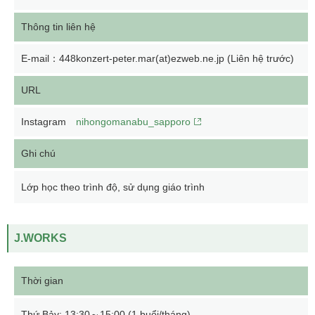
Thông tin liên hệ
E-mail：448konzert-peter.mar(at)ezweb.ne.jp (Liên hệ trước)
URL
Instagram
nihongomanabu_sapporo
Ghi chú
Lớp học theo trình độ, sử dụng giáo trình
J.WORKS
Thời gian
Thứ Bảy: 13:30～15:00 (1 buổi/tháng)