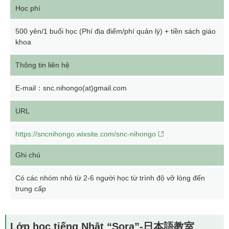
Học phí
500 yên/1 buổi học (Phí địa điểm/phí quản lý) + tiền sách giáo
khoa
Thông tin liên hệ
E-mail：snc.nihongo(at)gmail.com
URL
https://sncnihongo.wixsite.com/snc-nihongo
Ghi chú
Có các nhóm nhỏ từ 2-6 người học từ trình độ vỡ lòng đến
trung cấp
Lớp học tiếng Nhật “Sora”-日本語教室