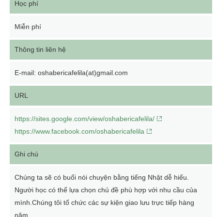
Học phí
Miễn phí
Thông tin liên hệ
E-mail: oshabericafelila(at)gmail.com
URL
https://sites.google.com/view/oshabericafelila/
https://www.facebook.com/oshabericafelila
Ghi chú
Chúng ta sẽ có buổi nói chuyện bằng tiếng Nhật dễ hiểu.
Người học có thể lựa chọn chủ đề phù hợp với nhu cầu của
mình.Chúng tôi tổ chức các sự kiện giao lưu trực tiếp hàng
năm.