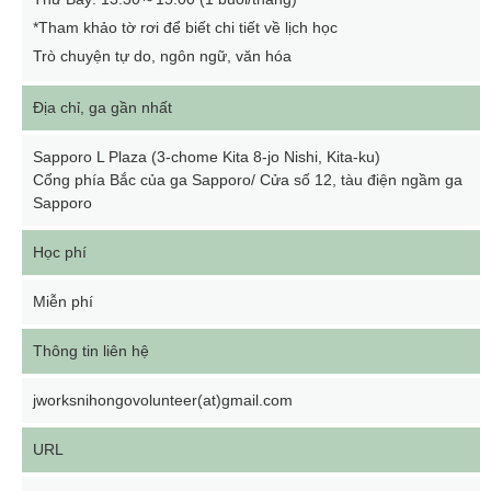
*Tham khảo tờ rơi để biết chi tiết về lịch học
Trò chuyện tự do, ngôn ngữ, văn hóa
Địa chỉ, ga gần nhất
Sapporo L Plaza (3-chome Kita 8-jo Nishi, Kita-ku)
Cổng phía Bắc của ga Sapporo/ Cửa số 12, tàu điện ngầm ga
Sapporo
Học phí
Miễn phí
Thông tin liên hệ
jworksnihongovolunteer(at)gmail.com
URL