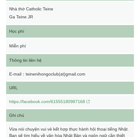
Nhà thờ Catholic Teine
Ga Teine JR
Học phí
Miễn phí
Thông tin liên hệ
E-mail：teinenihongoclub(at)gmail.com
URL
https://facebook.com/61555180987168
Ghi chú
Vừa nói chuyện vui vẻ kết hợp thực hành hội thoại tiếng Nhật.
Bạn sẽ tìm hiểu về văn hóa Nhật Bản và ngôn ngữ cần thiết