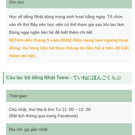
Ghi chú
Học về tiếng Nhật dùng trong sinh hoạt hằng ngày. Tổ chức
vào tối thứ Bảy nên học viên có thể tham gia sau khi tan làm.
Đừng ngại ngần liên hệ để biết thêm chi tiết.
※(Tính đến tháng 5 năm 2026) Hiện đang tạm ngừng hoạt
động. Vui lòng liên hệ theo thông tin liên hệ ở trên để biết
thêm chi tiết.
Câu lạc bộ tiếng Nhật Teine - ていねにほんごくらぶ
Thời gian
Chủ nhật, thứ Hai & thứ Tư 11: 00 ~ 12: 00
(Đặt lịch thông qua trang Facebook)
Địa chỉ, ga gần nhất