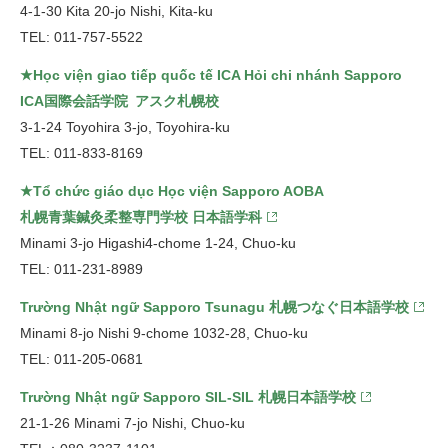
4-1-30 Kita 20-jo Nishi, Kita-ku
TEL: 011-757-5522
★Học viện giao tiếp quốc tế ICA Hỏi chi nhánh Sapporo
ICA国際会話学院 アスク札幌校
3-1-24 Toyohira 3-jo, Toyohira-ku
TEL: 011-833-8169
★Tổ chức giáo dục Học viện Sapporo AOBA
札幌青葉鍼灸柔整専門学校 日本語学科
Minami 3-jo Higashi4-chome 1-24, Chuo-ku
TEL: 011-231-8989
Trường Nhật ngữ Sapporo Tsunagu 札幌つなぐ日本語学校
Minami 8-jo Nishi 9-chome 1032-28, Chuo-ku
TEL: 011-205-0681
Trường Nhật ngữ Sapporo SIL-SIL 札幌日本語学校
21-1-26 Minami 7-jo Nishi, Chuo-ku