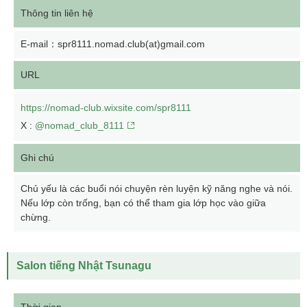
Thông tin liên hệ
E-mail：spr8111.nomad.club(at)gmail.com
URL
https://nomad-club.wixsite.com/spr8111
X :
@nomad_club_8111
Ghi chú
Chủ yếu là các buổi nói chuyện rèn luyện kỹ năng nghe và nói.
Nếu lớp còn trống, bạn có thể tham gia lớp học vào giữa
chừng.
Salon tiếng Nhật Tsunagu