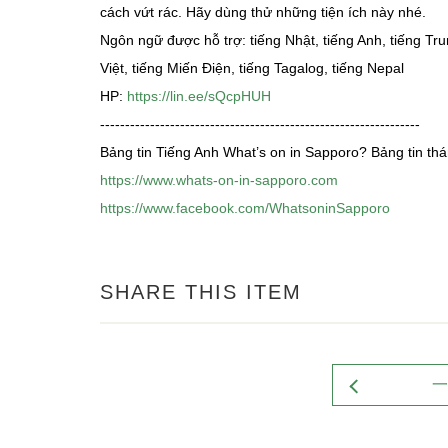
cách vứt rác. Hãy dùng thử những tiện ích này nhé.
Ngôn ngữ được hỗ trợ: tiếng Nhật, tiếng Anh, tiếng Trun
Việt, tiếng Miến Điện, tiếng Tagalog, tiếng Nepal
HP:
https://lin.ee/sQcpHUH
----------------------------------------------------------------
Bảng tin Tiếng Anh What’s on in Sapporo? Bảng tin th
https://www.whats-on-in-sapporo.com
https://www.facebook.com/WhatsoninSapporo
SHARE THIS ITEM
一