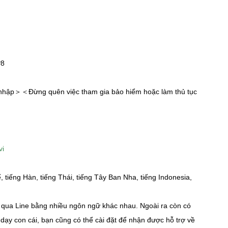
P8
u nhập＞＜Đừng quên việc tham gia bảo hiểm hoặc làm thủ tục
vi
, tiếng Hàn, tiếng Thái, tiếng Tây Ban Nha, tiếng Indonesia,
o qua Line bằng nhiều ngôn ngữ khác nhau. Ngoài ra còn có
i dạy con cái, bạn cũng có thể cài đặt để nhận được hỗ trợ về