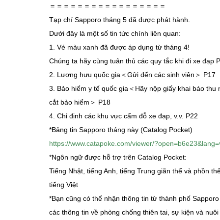
＝＝＝＝＝＝＝＝＝＝＝＝＝＝＝＝＝
Tạp chí Sapporo tháng 5 đã được phát hành.
Dưới đây là một số tin tức chính liên quan:
1. Vé màu xanh đã được áp dụng từ tháng 4!
Chúng ta hãy cùng tuân thủ các quy tắc khi đi xe đạp 
2. Lương hưu quốc gia＜Gửi đến các sinh viên＞ P17
3. Bảo hiểm y tế quốc gia＜Hãy nộp giấy khai báo th
cắt bảo hiểm＞ P18
4. Chỉ định các khu vực cấm đỗ xe đạp, v.v. P22
*Bảng tin Sapporo tháng này (Catalog Pocket)
https://www.catapoke.com/viewer/?open=b6e23&lang=
*Ngôn ngữ được hỗ trợ trên Catalog Pocket:
Tiếng Nhật, tiếng Anh, tiếng Trung giãn thể và phồn thể
tiếng Việt
*Bạn cũng có thể nhận thông tin từ thành phố Sappor
các thông tin về phòng chống thiên tai, sự kiện và nuô