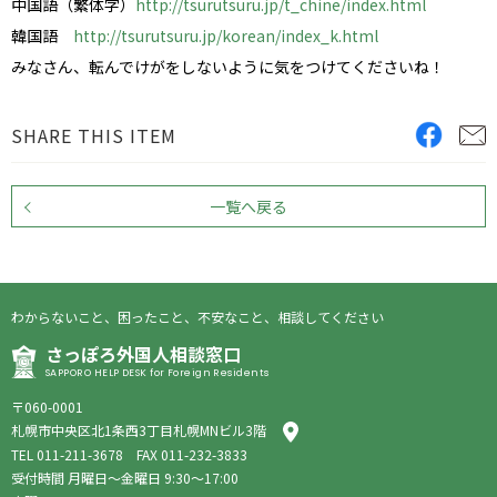
中国語（繁体字）
http://tsurutsuru.jp/t_chine/index.html
韓国語
http://tsurutsuru.jp/korean/index_k.html
みなさん、転んでけがをしないように気をつけてくださいね！
SHARE THIS ITEM
一覧へ戻る
わからないこと、困ったこと、不安なこと、相談してください
さっぽろ外国人相談窓口
SAPPORO HELP DESK for Foreign Residents
〒060-0001
札幌市中央区北1条西3丁目札幌MNビル3階
TEL
011-211-3678
FAX 011-232-3833
受付時間 月曜日〜金曜日 9:30〜17:00