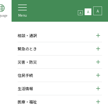
A
A
A
Menu
guage
相談・通訳
緊急のとき
災害・防災
住民手続
生活情報
医療・福祉