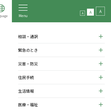
A
A
A
Menu
guage
相談・通訳
緊急のとき
災害・防災
住民手続
生活情報
医療・福祉