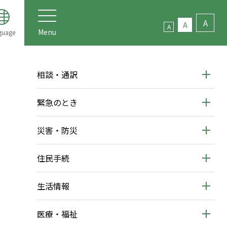
A
A
A
Menu
guage
相談・通訳
緊急のとき
災害・防災
住民手続
生活情報
医療・福祉