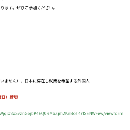
あります。ぜひご参加ください。
問いません）、日本に滞在し就業を希望する外国人
火曜日）締切
AHcWjqlO8oSvznG6jbK4EQ0RMbZjih2KnBoT4YfSENWFew/viewform