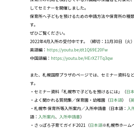
してセミナーを開催しました。
保育所へ子どもを預けるための申請方法や保育所の種類等
す。
ぜひご覧ください。
2022年4月入所の受付中です。（締切：11月30日（火
英語編：
https://youtu.be/dt1Q69E20Fw
中国語編：
https://youtu.be/HErXZ7Tq3qw
また、札幌国際プラザのページでは、セミナー資料など
す。
・セミナー資料「札幌市で子どもを預けるには」（
日
・よく聞かれる質問集／保育園・幼稚園（
日本語
）（
・札幌市 保育所等入所案内／入所申請書（日本語：
入
語：
入所案内
、
入所申請書
）
・さっぽろ子育てガイド2021（
日本語
※札幌市ホーム