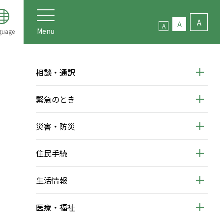
A
A
A
Menu
guage
相談・通訳
緊急のとき
災害・防災
住民手続
生活情報
医療・福祉