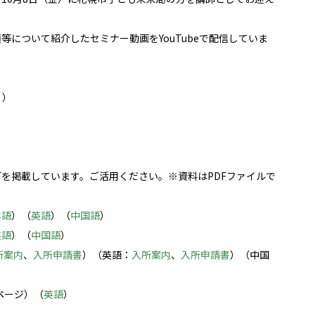
について紹介したセミナー動画をYouTubeで配信していま
））
を掲載しています。ご活用ください。※資料はPDFファイルで
本語
）（
英語
）（
中国語
）
英語
）（
中国語
）
所案内
、
入所申請書
）（英語：
入所案内
、
入所申請書
）（中国
ページ）（
英語
）