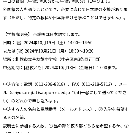
平日の夜間（午後5時30分から午後9時00分）に学びます。
外国籍の人も通うことができ、必要に応じて日本語の支援がありま
す（ただし、特定の教科や日本語だけを学ぶことはできません）。
【学校説明会】 ※説明は日本語でします。
日時：[昼] 2024年10月19日（土）14:00～14:50
または [夜] 2024年10月21日（月）18:30～19:20
場所：札幌市立星友館中学校（中央区南3条西7丁目）
申込期間：[昼夜とも] 2024年10月18日（金曜日）17:00まで。
申込方法：電話（011-206-8318）、FAX（011-218-5712）、メー
ル（seiyukan-j(at)sapporo-c.ed.jp *(at)→@にして送ってくださ
い）のどれかで申し込みます。
申込する人の名前と電話番号（メールアドレス）、② 入学を希望す
る人の名前、
説明会に参加する人数、④ 昼の部と夜の部どちらを希望するか、⑤