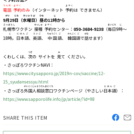
でんわ
よやく
よやく
電話
予約
のみ
（インターネット
予約
は できません）
がつ
にち
すいようび
ひる
じ
9
月
29
日
（
水曜日
）
昼
の12
時
から
さっぽろし
せっしゅ
よやく
まいにち
じ
札幌市
ワクチン
接種
予約
センター：
050-3684-9238
（
毎日
9
時
～
じ
にほんご
えいご
ちゅうごく
ご
かんこく
ご
はな
18
時
。
日本語
、
英語
、
中国
語
、
韓国
語
で
話
せます）
つぎ
み
くわしくは、
次
の サイトを
見
て ください。
・さっぽろワクチンNAVI：
https://www.city.sapporo.jp/2019n-cov/vaccine/12-
15_syudansessyu.html
がいこくじん
そうだんまどぐち
にほんご
・さっぽろ
外国人
相談窓口
ワクチンページ（やさしい
日本語
）：
https://www.sapporolife.info/jp/article/?id=98
SHARE THIS ITEM