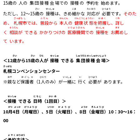
15
歳
の
人
の
集団接種
会場
での
接種
の
予約
を
始
めます。
さい
せっしゅ
こま
たいおう
ひつよう
ただし、12～15
歳
の
接種
は、きめ
細
かな
対応
が
必要
です。
そのた
さっぽろ
し
ふだん
ほんにん
けんこう
じょうたい
はあく
くわ
め、
札幌
市
では、
普段
から
本人
の
健康
状態
を
把握
し、
詳
し
そうだん
いりょうきかん
せっしゅ
すす
く
相談
が できる かかりつけの
医療機関
での
接種
を お
薦
めし
て います。
さい
さい
ひと
せっしゅ
しゅうだんせっしゅ
かいじょう
＜12
歳
から15
歳
の
人
が
接種
できる
集団接種
会場
＞
さっぽろ
札幌
コンベンションセンター
おや
ほごしゃ
ひとり
いっしょ
い
ひつよう
※
親
など
保護者
（1
人
のみ）が
一緒
に
行
く
必要
が あります。
せっしゅ
にちじ
かい
め
＜
接種
できる
日時
（1
回
目
）＞
がつ
よっか
げつようび
いつか
かようび
ようか
きんようび
10
月
4
日
（
月曜日
）、5
日
（
火曜日
）、8
日
（
金曜日
）10：30～16：
00
よやく
ほうほう
＜
予約
方法
＞