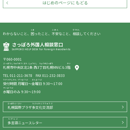
はじめのページに もどる
こま
ふあん
そうだん
わからないこと、
困
ったこと、
不安
なこと、
相談
してください
さっぽろ
外国人相談窓口
SAPPORO HELP DESK for Foreign Residents
〒060-0001
さっぽろし
ちゅうおうく
きた
じょう
にし
ちょうめ
さっぽろ
かい
札幌市
中央区
北
1
条
西
3
丁目
札幌
MNビル3
階
TEL
011-211-3678
FAX 011-232-3833
うけつけじかん
げつようび
きんようび
受付時間
月曜日
～
金曜日
9:30〜17:00
すいようび
水曜日
のみ 9:30〜19:00
さっぽろこくさい
たぶんかこうりゅうぶ
札幌国際
プラザ
多文化交流部
たげんご
多言語
ニュースレター