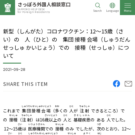
さっぽろ
外国人相談窓口
SAPPORO HELP DESK
Search
Language
Menu
for Foreign Residents
新型（しんがた）コロナワクチン：12～15歳（さ
い）の 人（ひと）の 集団 接種 会場（しゅうだん
せっしゅ かいじょう）での 接種（せっしゅ）につ
いて
2021-09-28
SHARE THIS ITEM
しゅうだんせっしゅ
かいじょう
おお
ひと
ちゅうしゃ
これまで
集団接種
会場
（
多
くの
人
が
注射
できるところ）で
せっしゅ
ちゅうしゃ
さい
いじょう
ひと
きそしっかん
ひと
の
接種
（
注射
）は16
歳
以上
の
人
と
基礎疾患
の ある
人
でした。
さい
いりょうきかん
せっしゅ
つぎ
12～15
歳
は
医療機関
での
接種
のみ でしたが、
次
のとおり、12～
さい
ひと
しゅうだんせっしゅ
かいじょう
せっしゅ
よやく
はじ