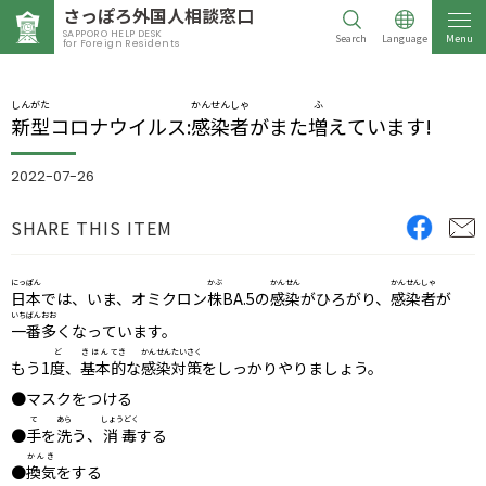
さっぽろ
外国人相談窓口
SAPPORO HELP DESK
Search
Language
Menu
for Foreign Residents
しんがた
かんせんしゃ
ふ
新型
コロナウイルス:
感染者
がまた
増
えています!
2022-07-26
SHARE THIS ITEM
にっぽん
かぶ
かんせん
かんせんしゃ
日本
では、いま、オミクロン
株
BA.5の
感染
がひろがり、
感染者
が
いちばん
おお
一番
多
くなっています。
ど
きほん
てき
かんせんたいさく
もう1
度
、
基本
的
な
感染対策
をしっかりやりましょう。
●マスクをつける
て
あら
しょうどく
●
手
を
洗
う、
消毒
する
かんき
●
換気
をする