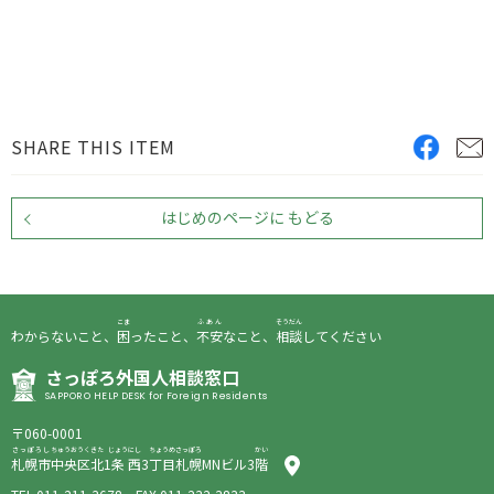
SHARE THIS ITEM
はじめのページに もどる
こま
ふあん
そうだん
わからないこと、
困
ったこと、
不安
なこと、
相談
してください
さっぽろ
外国人相談窓口
SAPPORO HELP DESK for Foreign Residents
〒060-0001
さっぽろし
ちゅうおうく
きた
じょう
にし
ちょうめ
さっぽろ
かい
札幌市
中央区
北
1
条
西
3
丁目
札幌
MNビル3
階