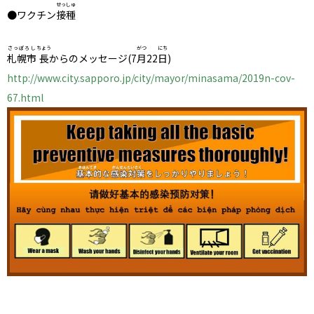
せっしゅ
●ワクチン
接種
さっぽろし
ちょう
がつ
にち
札幌市
長
からのメッセージ(7
月
22
日
)
http://www.city.sapporo.jp/city/mayor/minasama/2019n-cov-
67.html