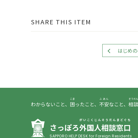
SHARE THIS ITEM
はじめの
こま
ふあん
そうだ
わからないこと、
困
ったこと、
不安
なこと、
相
がいこくじんそうだんまどぐち
さっぽろ
外国人相談窓口
SAPPORO HELP DESK for Foreign Residents