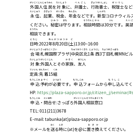
がいこくじんじゅうみん
たいしょう
べんごし
ぎょうせいしょし
ぜいりし
外国人住民
を
対象
に、
弁護士
、
行政書士
、
税理士
など
えいじゅう
きぎょう
ぜいきん
ねんきん
しんがた
永住
、
起業
、
税金
、
年金
などです。
新型
コロナウィル
ひみつ
まも
そうだん
じかん
ふん
えい
ください。
秘密
は
守
ります。
相談
時間
は30
分
です。
英
そうだん
相談
できます。
にちじ
ねんがつ
はつか
ど
日時
:2022
年8月
20日
(土)
13:00~16:00
かいじょう
さっぽろ
こくさい
ちゅうおうく
きた
じょう
にし
ちょうめ
さっぽろ
会場
:
札幌
国際
プラザ(
中央区
北
1
条
西
3
丁目
札幌
MNビル
たいしょう
がいこくじん
かぞく
ゆうじん
対象
:
外国人
とその
家族
、
友人
ていいん
せんちゃく
くみ
定員
:
先着
15
組
もうしこみ
よやく
ひつよう
もうしこみ
もうしこ
申込
:
予約
が
必要
です。
申込
フォームから
申し込
んでく
HP:
https://plaza-sapporo.or.jp/citizen_j/seminar/
もうしこみ
といあわ
がいこくじん
そうだんまどぐち
申込
・
問合
せ:さっぽろ
外国人
相談窓口
TEL: 011(211)3678
E-mail: tabunka(at)plaza-sapporo.or.jp
おく
とき
おきか
※メールを
送
る
時
に(at)を@に
置き換
えてください。