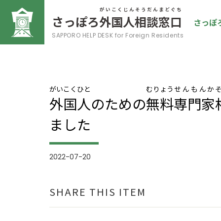
がいこくじんそうだんまどぐち
さっぽろ
外国人相談窓口
さっぽ
SAPPORO HELP DESK
for Foreign Residents
がいこく
ひと
むりょう
せんもんか
外国
人
のための
無料
専門家
ました
2022-07-20
SHARE THIS ITEM