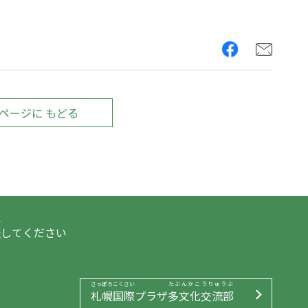
ページに もどる
ん
談
してください
さっぽろこくさい
たぶんかこうりゅうぶ
札幌国際
プラザ
多文化交流部