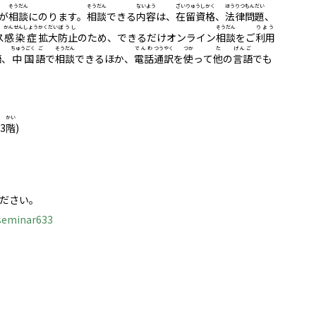
そうだん
そうだん
ないよう
ざいりゅうしかく
ほうりつ
もんだい
が
相談
にのります。
相談
できる
内容
は、
在留資格
、
法律
問題
、
かんせんしょう
かくだい
ぼうし
そうだん
りよう
ス
感染症
拡大
防止
のため、できるだけオンライン
相談
をご
利用
ご
ちゅうごく
ご
そうだん
でんわ
つうやく
つか
た
げんご
語
、
中国
語
で
相談
できるほか、
電話
通訳
を
使
って
他
の
言語
でも
かい
3
階
)
ださい。
#seminar633