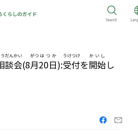
ろくらしのガイド
Search
Lan
そうだん
かい
がつ
はつか
うけつけ
かいし
相談
会
(8
月
20日
):
受付
を
開始
し