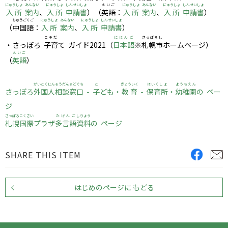
にゅうしょ
あんない
にゅうしょ
しんせい
しょ
えいご
にゅうしょ
あんない
にゅうしょ
しんせい
しょ
入所
案内
、
入所
申請
書
）（
英語
：
入所
案内
、
入所
申請
書
）
ちゅうごくご
にゅうしょ
あんない
にゅうしょ
しんせい
しょ
（
中国語
：
入所
案内
、
入所
申請
書
）
こそだ
にほんご
さっぽろし
・さっぽろ
子育
て ガイド2021（
日本語
※
札幌市
ホームページ）
えいご
（
英語
）
がいこくじん
そうだんまどぐち
こ
きょういく
ほいくしょ
ようちえん
さっぽろ
外国人
相談窓口
-
子
ども・
教育
-
保育所
・
幼稚園
の ペー
ジ
さっぽろ
こくさい
たげんご
しりょう
札幌
国際
プラザ
多言語
資料
の ページ
SHARE THIS ITEM
はじめのページに もどる