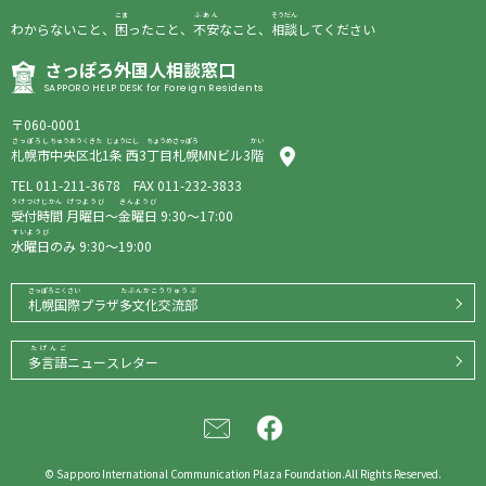
こま
ふあん
そうだん
わからないこと、
困
ったこと、
不安
なこと、
相談
してください
さっぽろ
外国人相談窓口
SAPPORO HELP DESK for Foreign Residents
〒060-0001
さっぽろし
ちゅうおうく
きた
じょう
にし
ちょうめ
さっぽろ
かい
札幌市
中央区
北
1
条
西
3
丁目
札幌
MNビル3
階
TEL
011-211-3678
FAX 011-232-3833
うけつけじかん
げつようび
きんようび
受付時間
月曜日
～
金曜日
9:30〜17:00
すいようび
水曜日
のみ 9:30〜19:00
さっぽろこくさい
たぶんかこうりゅうぶ
札幌国際
プラザ
多文化交流部
たげんご
多言語
ニュースレター
© Sapporo International Communication Plaza Foundation.All Rights Reserved.