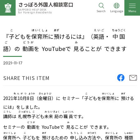
さっぽろ
外国人相談窓口
SAPPORO HELP DESK
Search
Language
Menu
for Foreign Residents
こ
ほいくしょ
あず
えいご
ちゅうごく
『
子
どもを
保育所
に
預
けるには』（
英語
・
中国
ご
どうが
み
語
）の
動画
を YouTubeで
見
ることが できます
2021-11-17
SHARE THIS ITEM
ねんがつ
ようか
きんようび
こ
ほいくしょ
あず
2021
年10月
8
日
（
金曜日
）に セミナー「
子
どもを
保育所
に
預
ける
には」をしました。
こうし
さっぽろし
こ
みらい
きょく
しょくいん
講師
は
札幌市
子
ども
未来
局
の
職員
です。
どうが
み
セミナーの
動画
を YouTubeで
見
ることが できます。
ほいくしょ
こ
あず
もうしこ
ほうほう
ほいくしょ
しゅるい
保育所
へ
子
どもを
預
けるための
申し込
み
方法
や、
保育所
の
種類