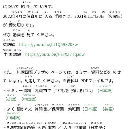
しょうかい
について
紹介
して います。
ねんがつ
ほいくしょ
はい
てつづ
ねん
がつ
にち
かようび
2022
年4月
に
保育所
に
入
る
手続
きは、2021
年
11
月
30
日
（
火曜日
）
し
き
が
締
め
切
りです。
どうが
み
ぜひ
動画
を
見
て ください。
えいご
へん
英語
編
：
https://youtu.be/dt1Q69E20Fw
ちゅうごく
ご
へん
中国
語
編
：
https://youtu.be/HErXZ7Tq3qw
さっぽろ
こくさい
しりょう
また、
札幌
国際
プラザの ページでは、セミナー
資料
などを のせ
りよう
しりょう
て います。
利用
して ください。※
資料
は PDFファイルです。
しりょう
さっぽろし
こ
あず
にほんご
・セミナー
資料
「
札幌市
で
子
どもを
預
けるには」（
日本語
）
えいご
ちゅうごくご
（
英語
）（
中国語
）
き
しつもん
しゅう
ほいくえん
ようちえん
にほんご
えいご
・よく
聞
かれる
質問
集
／
保育園
・
幼稚園
（
日本語
）（
英語
）
ちゅうごくご
（
中国語
）
さっぽろし
ほいくしょ
とう
にゅうしょ
あんない
にゅうしょ
しんせい
しょ
にほんご
・
札幌市
保育所
等
入所
案内
／
入所
申請
書
（
日本語
：