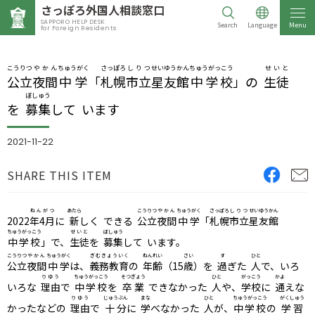
さっぽろ
外国人相談窓口
SAPPORO HELP DESK
Search
Language
Menu
for Foreign Residents
こうりつ
やかん
ちゅうがく
さっぽろ
しりつ
せいゆうかん
ちゅうがっこう
せいと
公立
夜間
中学
「
札幌
市立
星友館
中学校
」の
生徒
ぼしゅう
を
募集
して います
2021-11-22
SHARE THIS ITEM
ねんがつ
あたら
こうりつ
やかん
ちゅうがく
さっぽろ
しりつ
せいゆうかん
2022
年4月
に
新
しく できる
公立
夜間
中学
「
札幌
市立
星友館
ちゅうがっこう
せいと
ぼしゅう
中学校
」で、
生徒
を
募集
して います。
こうりつ
やかん
ちゅうがく
ぎむきょういく
ねんれい
さい
す
ひと
公立
夜間
中学
は、
義務教育
の
年齢
（15
歳
）を
過
ぎた
人
で、いろ
りゆう
ちゅうがっこう
そつぎょう
ひと
がっこう
かよ
いろな
理由
で
中学校
を
卒業
できなかった
人
や、
学校
に
通
えな
りゆう
じゅうぶん
まな
ひと
ちゅうがっこう
がくしゅう
かったなどの
理由
で
十分
に
学
べなかった
人
が、
中学校
の
学習