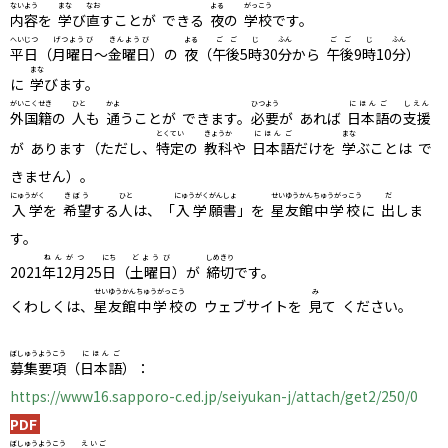
ないよう
まな
なお
よる
がっこう
内容
を
学
び
直
すことが できる
夜
の
学校
です。
へいじつ
げつようび
きんようび
よる
ごご
じ
ふん
ごご
じ
ふん
平日
（
月曜日
～
金曜日
）の
夜
（
午後
5
時
30
分
から
午後
9
時
10
分
）
まな
に
学
びます。
がいこくせき
ひと
かよ
ひつよう
にほんご
しえん
外国籍
の
人
も
通
うことが できます。
必要
が あれば
日本語
の
支援
とくてい
きょうか
にほんご
まな
が あります（ただし、
特定
の
教科
や
日本語
だけを
学
ぶことは で
きません）。
にゅうがく
きぼう
ひと
にゅうがく
がんしょ
せいゆうかん
ちゅうがっこう
だ
入学
を
希望
する
人
は、「
入学
願書
」を
星友館
中学校
に
出
しま
す。
ねんがつ
にち
どようび
しめきり
2021
年12月
25
日
（
土曜日
）が
締切
です。
せいゆうかん
ちゅうがっこう
み
くわしくは、
星友館
中学校
の ウェブサイトを
見
て ください。
ぼしゅうようこう
にほんご
募集要項
（
日本語
）：
https://www16.sapporo-c.ed.jp/seiyukan-j/attach/get2/250/0
PDF
ぼしゅうようこう
えいご