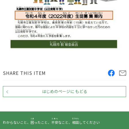
SHARE THIS ITEM
はじめのページに もどる
こま
ふあん
そうだん
わからないこと、
困
ったこと、
不安
なこと、
相談
してください