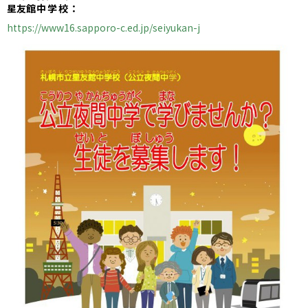
星友館
中学校
：
https://www16.sapporo-c.ed.jp/seiyukan-j