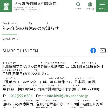
さっぽろ
外国人相談窓口
SAPPORO HELP DESK
Search
Language
Menu
for Foreign Residents
ねんまつねんし
やす
し
年末年始
のお
休
みのお
知
らせ
2024-12-20
SHARE THIS ITEM
さっぽろ
こくさい
がいこくじんそうだんまどぐち
がつ
にち
どようび
札幌
国際
プラザ/さっぽろ
外国人相談窓口
は、12
月
29
日
(
土曜日
)〜1
がつ
いつか
にちようび
やす
月
5
日
(
日曜日
)までお
休
みです。
さっぽろし
ねんじゅう
むきゅう
にほんご
えいご
「
札幌市
コールセンター」は、
年中
無休
です。
日本語
、
英語
、
ちゅうごく
ご
かんこく
ご
よんかこく
ご
しつもん
こた
まいにち
中国
語
、
韓国
語
の4
ヶ国
語
で
質問
に
答
えます(
毎日
8:00〜21:00)
Tel：
011(222)4894
Email:
info4894@city.sapporo.jp
ひら
いりょうきかん
きゅう
ぐあい
わる
ばん
でんわ
ほう
開
いている
医療機関
、
急
に
具合
が
悪
くなって119
番
に
電話
した
方
が
よ
まよ
きゅうきゅう
あんしん
でんわ
そうだん