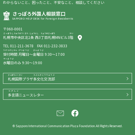
わからないこと、
困
ったこと、
不安
なこと、
相談
してください
さっぽろ
外国人相談窓口
SAPPORO HELP DESK for Foreign Residents
〒060-0001
さっぽろし
ちゅうおうく
きた
じょう
にし
ちょうめ
さっぽろ
かい
札幌市
中央区
北
1
条
西
3
丁目
札幌
MNビル3
階
TEL
011-211-3678
FAX 011-232-3833
うけつけじかん
げつようび
きんようび
受付時間
月曜日
～
金曜日
9:30〜17:00
すいようび
水曜日
のみ 9:30〜19:00
さっぽろこくさい
たぶんかこうりゅうぶ
札幌国際
プラザ
多文化交流部
たげんご
多言語
ニュースレター
© Sapporo International Communication Plaza Foundation.All Rights Reserved.