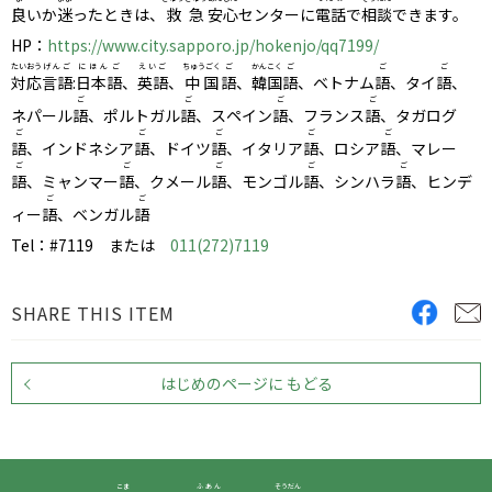
良
いか
迷
ったときは、
救急
安心
センターに
電話
で
相談
できます。
HP：
https://www.city.sapporo.jp/hokenjo/qq7199/
たいおう
げんご
にほんご
えいご
ちゅうごく
ご
かんこく
ご
ご
ご
対応
言語
:
日本語
、
英語
、
中国
語
、
韓国
語
、ベトナム
語
、タイ
語
、
ご
ご
ご
ご
ネパール
語
、ポルトガル
語
、スペイン
語
、フランス
語
、タガログ
ご
ご
ご
ご
ご
語
、インドネシア
語
、ドイツ
語
、イタリア
語
、ロシア
語
、マレー
ご
ご
ご
ご
ご
語
、ミャンマー
語
、クメール
語
、モンゴル
語
、シンハラ
語
、ヒンデ
ご
ご
ィー
語
、ベンガル
語
Tel：#7119 または
011(272)7119
SHARE THIS ITEM
はじめのページに もどる
こま
ふあん
そうだん