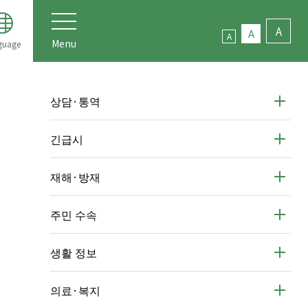
A
A
A
Menu
guage
상담·통역
긴급시
재해·방재
주민 수속
생활 정보
의료·복지