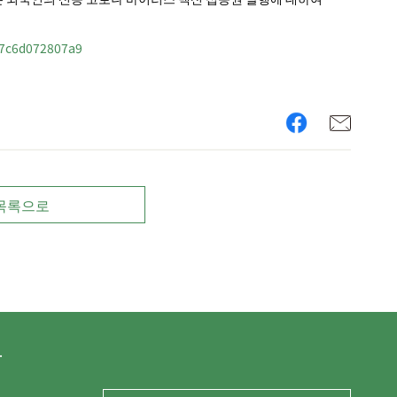
d17c6d072807a9
목록으로
.